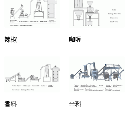
辣椒
咖喱
香料
辛料