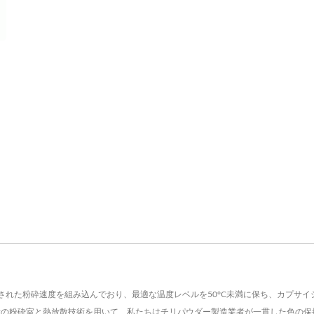
された粉砕速度を組み込んでおり、最適な温度レベルを50°C未満に保ち、カプサ
設計の粉砕室と熱放散技術を用いて、私たちはチリパウダー製造業者が一貫した色の