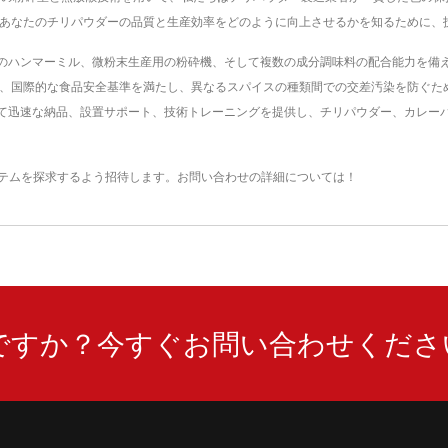
、あなたのチリパウダーの品質と生産効率をどのように向上させるかを知るために、
のハンマーミル、微粉末生産用の粉砕機、そして複数の成分調味料の配合能力を備
り、国際的な食品安全基準を満たし、異なるスパイスの種類間での交差汚染を防ぐた
て迅速な納品、設置サポート、技術トレーニングを提供し、チリパウダー、カレー
テム
を探求するよう招待します。
お問い合わせ
の詳細については！
ですか？今すぐお問い合わせくださ