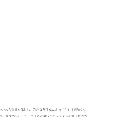
イシンの含有量を保持し、過剰な熱生成によって生じる苦味や焦
保持、最大の辛味、そして優れた風味プロファイルを実現するの