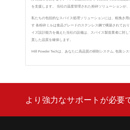
を支援します。 当社の温度管理された粉砕ソリューションが
私たちの包括的なスパイス処理ソリューションには、粗挽き用
す 各粉砕ミルは食品グレードのステンレス鋼で構築されてお
イズ設計能力を備えた当社の設備は、スパイス製造業者に対し
貫した品質を確保します。
Mill Powder Techは、あなたに高品質の
研削システム
,
包装シス
より強力なサポートが必要