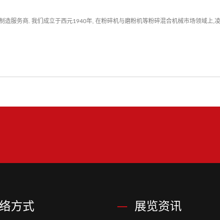
造服务商. 我们成立于西元1940年, 在粉碎机与磨粉机等粉碎混合机械市场领域上
络方式
展览资讯