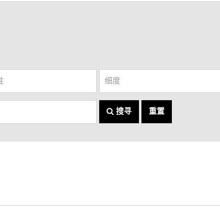
搜寻
重置