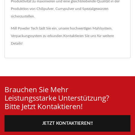
Produktivität zu maximieren und eine gleichbleibende Qualität in der
Produktion von Chilipulver, Currypulver und Spezialgewürzen
sicherzustellen.
Mill Powder Tech lädt Sie ein, unsere hochwertigen
Mahlsystem
,
Verpackungssystem
zu erkunden.
Kontaktieren Sie uns
für weitere
Details!
Brauchen Sie Mehr
Leistungsstarke Unterstützung?
Bitte Jetzt Kontaktieren!
JETZT KONTAKTIEREN!!