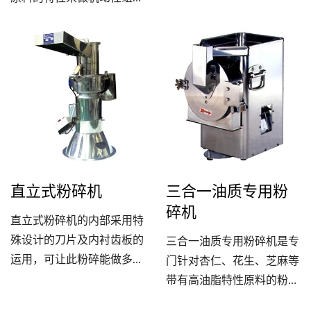
的网片来获取所需的面包屑
合，以满足不同原料的需求
大小，可以将面包、吐司、
来进行有效的细粉碎。粒度
饼干，粉碎的更均匀，减少
的调整采无网室的空气分级
材料的浪费。
方式，粉碎室采用水冷或风
冷却的系统，原料粉碎过程
中不易发热，保持原料品质
与机械使用寿命。空气分级
机可借风量的调节及改变分
级机的旋转速度来调整细
直立式粉碎机
三合一油质专用粉
度，且可视粉碎及分级的配
碎机
合，来处理高经济价值的原
直立式粉碎机的内部采用特
料。
殊设计的刀片及内衬齿板的
三合一油质专用粉碎机是专
运用，可让此粉碎能做多种
门针对杏仁、花生、芝麻等
原料的处理，并且容易清洁
带有高油脂特性原料的粉碎
维护。
需求所开发的专用机械，特