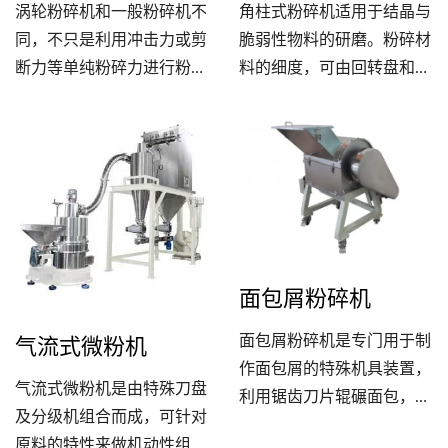
涡轮粉碎机和一般粉碎机不
角柱式粉碎机适用于结晶与
同，不只是利用冲击力或剪
脆弱性物料的研磨。粉碎材
断力等单纯粉碎力进行粉
料的细度，可由回转盘和固
碎。本机除了利用高速旋转
定盘配置，再利用网片过滤
叶片的冲击力之外，还利用
和回转的速度来控制粒度的
叶片背后的无数超高速涡流
大小。粉碎种类广泛，刀具
以及藉由此产生高周波之压
可互换调整选用，机台容易
力的振动作用，将原料粉
清洁保养(全机可水洗)。
碎，因此本机不只可以粉碎
脆性物质，而且对具有纤维
面包屑粉碎机
性的物质，也能完全粉碎。
气流式微粉机
面包屑粉碎机是专门用于制
作面包屑的特殊机具装置，
气流式微粉机是由特殊刀盘
利用锯齿刀片辊碾面包，让
及分级机组合而成，可针对
面包屑可藉由各种不同孔径
原料的特性来做机动性组