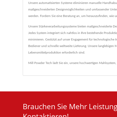
Unsere automatisierten Systeme eliminieren manuelle Handhabung
maßgeschneiderten Designmöglichkeiten und umfassender Unterst
werden. Fordern Sie eine Beratung an, um herauszufinden, wie un
Unsere Stärkeverarbeitungssysteme bieten maßgeschneiderte Desi
Jedes System integriert sich nahtlos in Ihre bestehende Produkt
minimieren. Gestützt auf unser Engagement für technologische In
Bediener und schnelle weltweite Lieferung. Unsere langlebigen Mas
Lebensmittelproduktion erforderlich sind.
Mill Powder Tech lädt Sie ein, unsere hochwertigen
Mahlsystem
,
Brauchen Sie Mehr Leistungs
Kontaktieren!