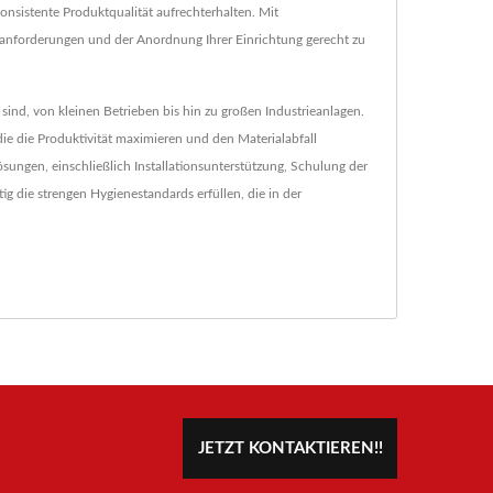
nsistente Produktqualität aufrechterhalten. Mit
anforderungen und der Anordnung Ihrer Einrichtung gerecht zu
ind, von kleinen Betrieben bis hin zu großen Industrieanlagen.
die die Produktivität maximieren und den Materialabfall
ungen, einschließlich Installationsunterstützung, Schulung der
ig die strengen Hygienestandards erfüllen, die in der
JETZT KONTAKTIEREN!!