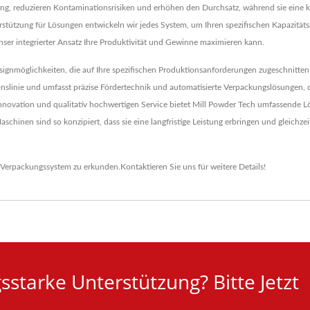
, reduzieren Kontaminationsrisiken und erhöhen den Durchsatz, während sie eine ko
ützung für Lösungen entwickeln wir jedes System, um Ihren spezifischen Kapazitäts
ser integrierter Ansatz Ihre Produktivität und Gewinne maximieren kann.
gnmöglichkeiten, die auf Ihre spezifischen Produktionsanforderungen zugeschnitten s
ionslinie und umfasst präzise Fördertechnik und automatisierte Verpackungslösungen, 
novation und qualitativ hochwertigen Service bietet Mill Powder Tech umfassende Lös
chinen sind so konzipiert, dass sie eine langfristige Leistung erbringen und gleichzeit
Verpackungssystem
zu erkunden.
Kontaktieren Sie uns
für weitere Details!
starke Unterstützung? Bitte Jetzt