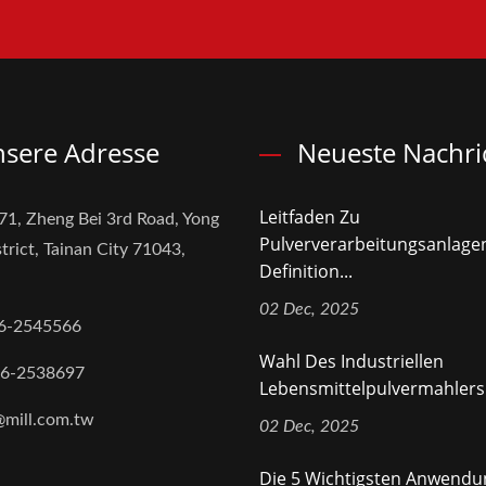
sere Adresse
Neueste Nachri
Leitfaden Zu
71, Zheng Bei 3rd Road, Yong
Pulververarbeitungsanlage
trict, Tainan City 71043,
Definition...
02 Dec, 2025
6-2545566
Wahl Des Industriellen
-6-2538697
Lebensmittelpulvermahlers 
@mill.com.tw
02 Dec, 2025
Die 5 Wichtigsten Anwend