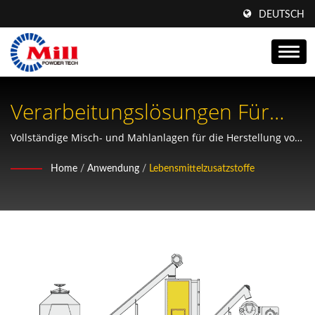
DEUTSCH
Verarbeitungslösungen Für
Lebensmittelzusatzstoffe -
Vollständige Misch- und Mahlanlagen für die Herstellung von
Kaffee, Gewürzen, Würzmischungen, Curry, Getreide und
Mahlanlagen Und
Home
/
Anwendung
/
Lebensmittelzusatzstoffe
funktionellen Lebensmittelzusatzstoffen
Mischsysteme