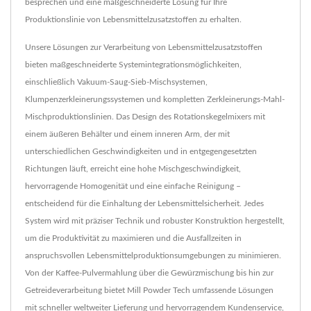
besprechen und eine maßgeschneiderte Lösung für Ihre
Produktionslinie von Lebensmittelzusatzstoffen zu erhalten.
Unsere Lösungen zur Verarbeitung von Lebensmittelzusatzstoffen
bieten maßgeschneiderte Systemintegrationsmöglichkeiten,
einschließlich Vakuum-Saug-Sieb-Mischsystemen,
Klumpenzerkleinerungssystemen und kompletten Zerkleinerungs-Mahl-
Mischproduktionslinien. Das Design des Rotationskegelmixers mit
einem äußeren Behälter und einem inneren Arm, der mit
unterschiedlichen Geschwindigkeiten und in entgegengesetzten
Richtungen läuft, erreicht eine hohe Mischgeschwindigkeit,
hervorragende Homogenität und eine einfache Reinigung –
entscheidend für die Einhaltung der Lebensmittelsicherheit. Jedes
System wird mit präziser Technik und robuster Konstruktion hergestellt,
um die Produktivität zu maximieren und die Ausfallzeiten in
anspruchsvollen Lebensmittelproduktionsumgebungen zu minimieren.
Von der Kaffee-Pulvermahlung über die Gewürzmischung bis hin zur
Getreideverarbeitung bietet Mill Powder Tech umfassende Lösungen
mit schneller weltweiter Lieferung und hervorragendem Kundenservice,