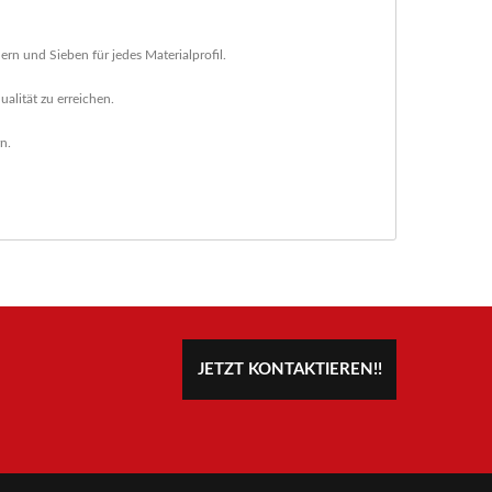
rn und Sieben für jedes Materialprofil.
alität zu erreichen.
n.
JETZT KONTAKTIEREN!!