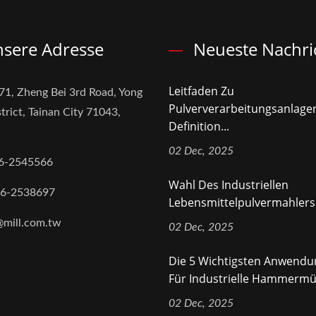
sere Adresse
Neueste Nachri
Leitfaden Zu
71, Zheng Bei 3rd Road, Yong
Pulververarbeitungsanlage
trict, Tainan City 71043,
Definition...
02 Dec, 2025
6-2545566
Wahl Des Industriellen
-6-2538697
Lebensmittelpulvermahlers 
@mill.com.tw
02 Dec, 2025
Die 5 Wichtigsten Anwend
Für Industrielle Hammermüh
02 Dec, 2025