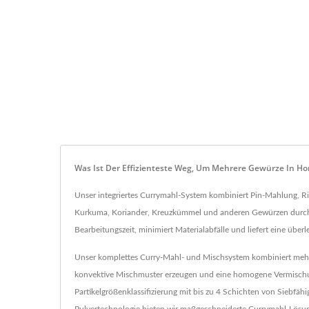
Was Ist Der Effizienteste Weg, Um Mehrere Gewürze In H
Unser integriertes Currymahl-System kombiniert Pin-Mahlung, R
Kurkuma, Koriander, Kreuzkümmel und anderen Gewürzen durch kon
Bearbeitungszeit, minimiert Materialabfälle und liefert eine über
Unser komplettes Curry-Mahl- und Mischsystem kombiniert mehre
konvektive Mischmuster erzeugen und eine homogene Vermischung 
Partikelgrößenklassifizierung mit bis zu 4 Schichten von Siebfäh