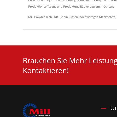
Pulvertechnologie bieten wir maßgeschneiderte Currymahl-Lösung
Produktionseffizienz und Produktqualität verbessern möchten.
Mill Powder Tech lädt Sie ein, unsere hochwertigen
Mahlsystem
,
Brauchen Sie Mehr Leistungs
Kontaktieren!
Un