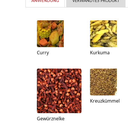
ANWENDUNG
VERWANDTES PRODUKT
Curry
Kurkuma
Kreuzkümmel
Gewürznelke