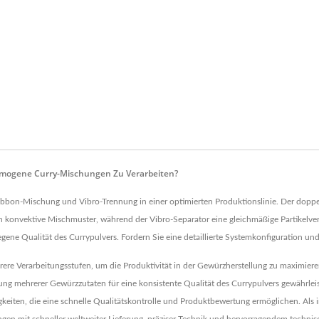
omogene Curry-Mischungen Zu Verarbeiten?
ibbon-Mischung und Vibro-Trennung in einer optimierten Produktionslinie. Der doppe
vektive Mischmuster, während der Vibro-Separator eine gleichmäßige Partikelvertei
legene Qualität des Currypulvers. Fordern Sie eine detaillierte Systemkonfiguration un
re Verarbeitungsstufen, um die Produktivität in der Gewürzherstellung zu maximiere
mehrerer Gewürzzutaten für eine konsistente Qualität des Currypulvers gewährleiste
igkeiten, die eine schnelle Qualitätskontrolle und Produktbewertung ermöglichen. Als i