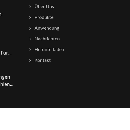
Über Uns
n:
Produkte
Anwendung
Nachrichten
Herunterladen
Für...
Kontakt
ungen
len...
Consulted & Designed by
Ready-Market