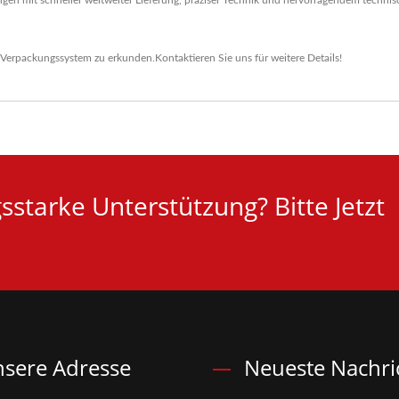
en mit schneller weltweiter Lieferung, präziser Technik und hervorragendem technisc
Verpackungssystem
zu erkunden.
Kontaktieren Sie uns
für weitere Details!
starke Unterstützung? Bitte Jetzt
sere Adresse
Neueste Nachri