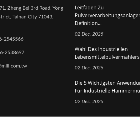
Leitfaden Zu
71, Zheng Bei 3rd Road, Yong
Pulververarbeitungsanlage
trict, Tainan City 71043,
Definition...
02 Dec, 2025
6-2545566
Wahl Des Industriellen
-6-2538697
Lebensmittelpulvermahlers 
@mill.com.tw
02 Dec, 2025
Die 5 Wichtigsten Anwend
Für Industrielle Hammermüh
02 Dec, 2025
ights Reserved.