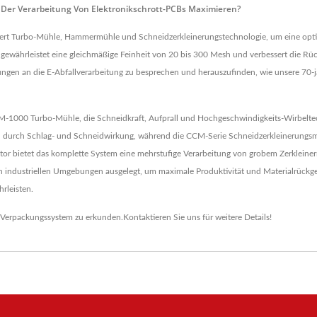
Der Verarbeitung Von Elektronikschrott-PCBs Maximieren?
iert Turbo-Mühle, Hammermühle und Schneidzerkleinerungstechnologie, um eine opti
g gewährleistet eine gleichmäßige Feinheit von 20 bis 300 Mesh und verbessert die R
ngen an die E-Abfallverarbeitung zu besprechen und herauszufinden, wie unsere 70-jä
TM-1000 Turbo-Mühle, die Schneidkraft, Aufprall und Hochgeschwindigkeits-Wirbeltec
n durch Schlag- und Schneidwirkung, während die CCM-Serie Schneidzerkleinerungsma
tor bietet das komplette System eine mehrstufige Verarbeitung von grobem Zerkleiner
llen industriellen Umgebungen ausgelegt, um maximale Produktivität und Materialrüc
rleisten.
Verpackungssystem
zu erkunden.
Kontaktieren Sie uns
für weitere Details!