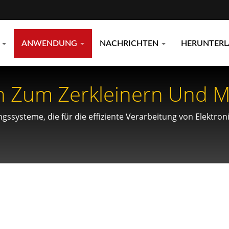
E
ANWENDUNG
NACHRICHTEN
HERUNTER
n Zum Zerkleinern Und 
C-Boards Für Das Recycli
gssysteme, die für die effiziente Verarbeitung von Elektron
eundlichen Materialien entwickelt wurden.