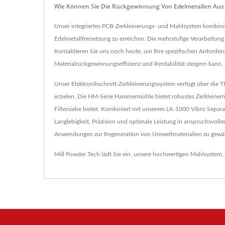
Wie Können Sie Die Rückgewinnung Von Edelmetallen Aus 
Unser integriertes PCB-Zerkleinerungs- und Mahlsystem kombin
Edelmetallfreisetzung zu erreichen. Die mehrstufige Verarbeitun
Kontaktieren Sie uns noch heute, um Ihre spezifischen Anforderu
Materialrückgewinnungseffizienz und Rentabilität steigern kann.
Unser Elektronikschrott-Zerkleinerungssystem verfügt über die 
erzielen. Die HM-Serie Hammermühle bietet robustes Zerkleiner
Filtersiebe bietet. Kombiniert mit unserem LK-1000 Vibro Separa
Langlebigkeit, Präzision und optimale Leistung in anspruchsvo
Anwendungen zur Regeneration von Umweltmaterialien zu gewäh
Mill Powder Tech lädt Sie ein, unsere hochwertigen
Mahlsystem
,