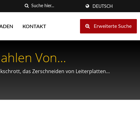
DEUTSCH
Erweiterte Suche
LADEN
KONTAKT
Mahlen Von
ng Von
ikschrott, das Zerschneiden von Leiterplatten