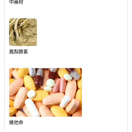
中藥材
鳳梨酵素
維他命