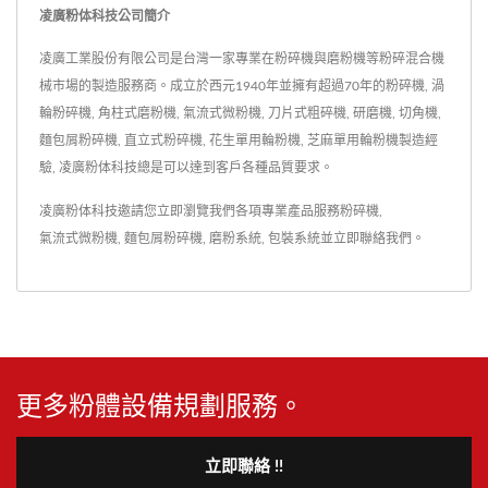
凌廣粉体科技公司簡介
凌廣工業股份有限公司是台灣一家專業在粉碎機與磨粉機等粉碎混合機
械市場的製造服務商。成立於西元1940年並擁有超過70年的粉碎機, 渦
輪粉碎機, 角柱式磨粉機, 氣流式微粉機, 刀片式粗碎機, 研磨機, 切角機,
麵包屑粉碎機, 直立式粉碎機, 花生單用輪粉機, 芝麻單用輪粉機製造經
驗, 凌廣粉体科技總是可以達到客戶各種品質要求。
凌廣粉体科技邀請您立即瀏覽我們各項專業產品服務
粉碎機
,
氣流式微粉機
,
麵包屑粉碎機
,
磨粉系統
,
包裝系統
並
立即聯絡我們
。
更多粉體設備規劃服務。
立即聯絡 !!