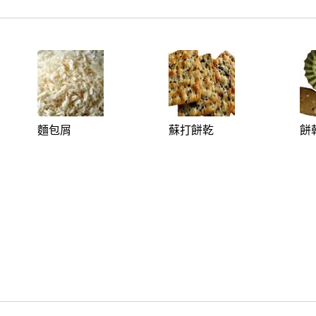
麵包屑
蘇打餅乾
餅