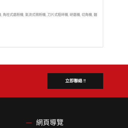
式磨粉機, 氣流式微粉機, 刀片式粗碎機, 研磨機, 切角機, 麵
立即聯絡 !!
網頁導覽