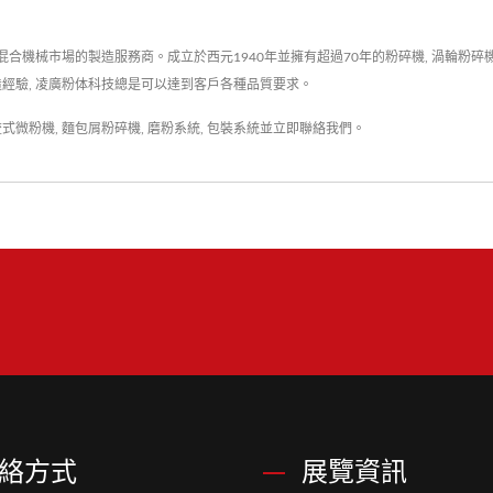
市場的製造服務商。成立於西元1940年並擁有超過70年的粉碎機, 渦輪粉碎機, 角柱
製造經驗, 凌廣粉体科技總是可以達到客戶各種品質要求。
流式微粉機
,
麵包屑粉碎機
,
磨粉系統
,
包裝系統
並
立即聯絡我們
。
絡方式
展覽資訊