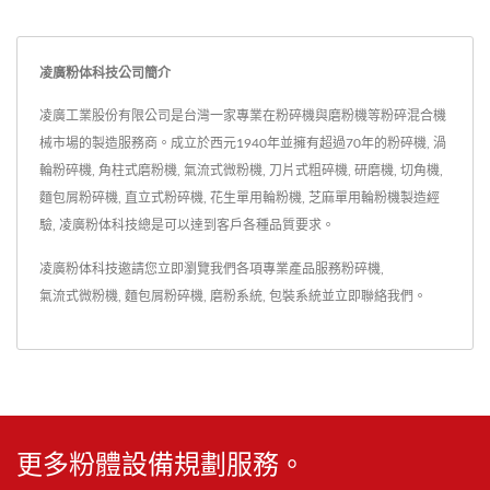
凌廣粉体科技公司簡介
凌廣工業股份有限公司是台灣一家專業在粉碎機與磨粉機等粉碎混合機
械市場的製造服務商。成立於西元1940年並擁有超過70年的粉碎機, 渦
輪粉碎機, 角柱式磨粉機, 氣流式微粉機, 刀片式粗碎機, 研磨機, 切角機,
麵包屑粉碎機, 直立式粉碎機, 花生單用輪粉機, 芝麻單用輪粉機製造經
驗, 凌廣粉体科技總是可以達到客戶各種品質要求。
凌廣粉体科技邀請您立即瀏覽我們各項專業產品服務
粉碎機
,
氣流式微粉機
,
麵包屑粉碎機
,
磨粉系統
,
包裝系統
並
立即聯絡我們
。
更多粉體設備規劃服務。