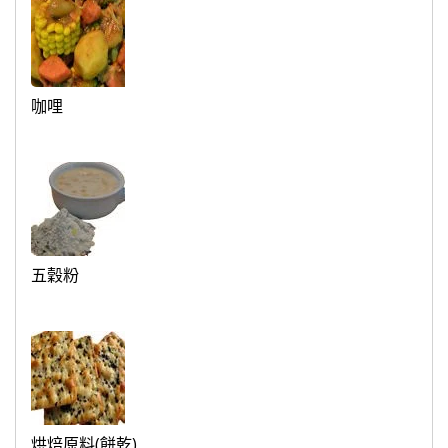
咖哩
五穀粉
烘焙原料(餅乾)