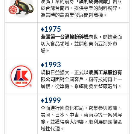
凌廣工業的前身
「廣利成機械廠」
創立
於台灣台南市，提供專業的飼料粉碎，
為當時的農畜業發展開創商機。
♦1975
全國第一台渦輪粉碎機
問世，開始全面
切入食品領域，並開創東南亞海外市
場。
♦1993
規模日益擴大，正式以
凌廣工業股份有
限公司
面對全國客戶，粉碎技術再上一
層樓，從單機、系統開發至整廠輸出。
♦1999
全面進行國際化布局，密集參與歐洲、
美國、日本、中東、東南亞等一系列展
覽，並獲得廣大迴響，順利展開國際區
域性代理。