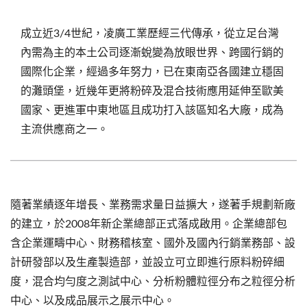
成立近3/4世紀，凌廣工業歷經三代傳承，從立足台灣
內需為主的本土公司逐漸蛻變為放眼世界、跨國行銷的
國際化企業，經過多年努力，已在東南亞各國建立穩固
的灘頭堡，近幾年更將粉碎及混合技術應用延伸至歐美
國家、更進軍中東地區且成功打入該區知名大廠，成為
主流供應商之一。
隨著業績逐年增長、業務需求量日益擴大，遂著手規劃新廠
的建立，於2008年新企業總部正式落成啟用。企業總部包
含企業運疇中心、財務稽核室、國外及國內行銷業務部、設
計研發部以及生產製造部，並設立可立即進行原料粉碎細
度，混合均勻度之測試中心、分析粉體粒徑分布之粒徑分析
中心、以及成品展示之展示中心。