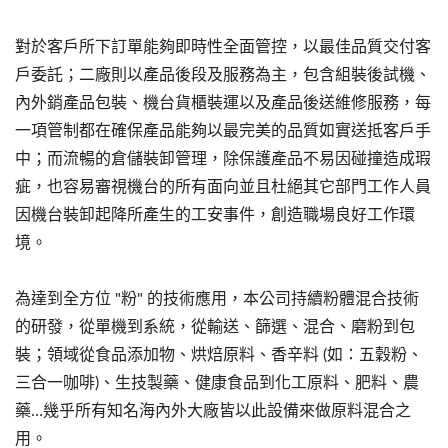
對於客戶所下訂單能夠即時性全面管控，以最佳品質交付客
戶委託；二廠則以產品後段及服務為主，包含組裝後試機、
內外銷產品包裝、機台貨櫃裝運以及產品後送維修服務，每
一項管制都在確保產品能夠以最完美的品質如實送抵客戶手
中；而流暢的倉儲裝卸管理，除保護產品不易因碰撞造成瑕
疵，也容易審視機台的所有面向並且杜絕其它部門工作人員
因機台裝卸起降所產生的工安事件，創造職場良好工作環
境。
為達到全方位 "粉" 的技術應用，本公司持續粉體混合技術
的研發，從單機到系統，從輸送、篩選、混合、磨粉到包
裝；領域從食品添加物、烘焙原料、香辛料 (如：五穀粉、
三合一咖啡)、生技製藥、健康食品到化工原料、肥料、農
藥…幾乎所有知名海內外大廠皆以此設備來做原料混合之
用。