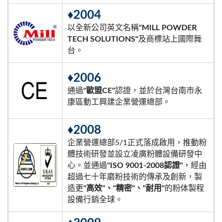
♦2004
以全新公司英文名稱
"MILL POWDER
TECH SOLUTIONS"
及商標站上國際舞
台。
♦2006
通過
"歐盟CE"
認證，並於台灣台南市永
康區動工興建企業營運總部。
♦2008
企業營運總部5/1正式落成啟用，推動粉
體技術研發並設立凌廣粉體設備研發中
心。並通過
"ISO 9001-2008認證"
，經由
超過七十年磨粉技術的傳承及創新，製
造更
"高效"、"精密"、"耐用"
的粉体製程
設備行銷全球。