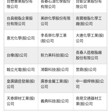
台懋實業股份有
長春石油化學股份
台鉅企業股份有
限公司
有限公司
限公司
台昌樹脂企業股
美帥化學股份有限
南寶樹脂化學工
份有限公司
公司
廠(股)公司
李長榮化學工業
大連化學工業(股)
惠光化學(股)公司
(股)公司
公司
長春人造樹脂廠
台橡(股)公司
新力美科技(股)公
股份有限公司
翰立光電(股)公司
鴻磬科技(股)公司
罡鼎(股)公司
皇廣鑄造發展(股)
廣泰金屬工業(股)
中一銀焊條(股)公
公司
公司
司
天泰銲材工業(股)
南晃交通器材工
義典科技(股)公司
公司
業(股)公司