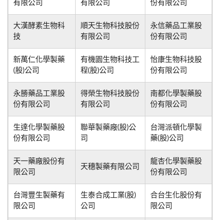
有限公司
有限公司
份有限公司
大漢酵素生物科
順天生物科技股份
永信藥品工業股
技
有限公司
份有限公司
新萬仁化學製藥
有機園生物科技工
怡康生物科技股
(股)公司
程(股)公司
份有限公司
永勝藥品工業股
得榮生物科技股份
南都化學製藥股
份有限公司
有限公司
份有限公司
生達化學製藥股
聯華製藥廠(股)公
台灣派頓化學製
份有限公司
司
藥(股)公司
天一藥廠股份有
龍杏化學製藥股
天穗製藥有限公司
限公司
份有限公司
台灣豐生製藥有
生泰合成工業(股)
合台生化股份有
限公司
公司
限公司