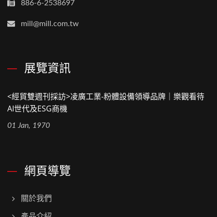
886-6-2538697
mill@mill.com.tw
展覽資訊
<經貿雙週刊採訪>凌廣工業-粉體設備領導品牌｜樂觀看待
AI世代及ESG商機
01 Jan, 1970
網頁導覽
關於我們
產品介紹