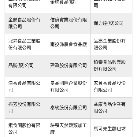
金牌食品(股)
有限公司
司
金蘭食品股份有
佶億實業股份有限
保力達(股)公司
限公司
公司
冠昇食品工業股
品高企業股份有
南投縣農會食品廠
份有限公司
限公司
柏泰食品興業股
品勝(股)公司
建盈股份有限公司
份有限公司
津香食品有限公
皇品國際企業股份
家會香食品股份
司
有限公司
有限公司
振芳股份有限公
益康食品企業有
泰統股份有限公司
司
限公司
素食園股份有限
耕蘚天然榖類加工
馬可先生麵包坊
公司
廠