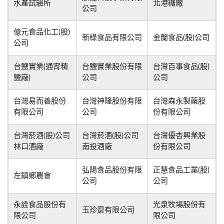
水產試驗所
北港糖廠
公司
億元食品化工(股)
新綠食品有限公司
金蘭食品(股)公司
公司
台鹽實業(通宵精
台鹽實業股份有限
台灣百事食品(股)
鹽廠)
公司
公司
台灣易而善股份
台灣神隆股份有限
台灣森永製藥股
有限公司
公司
份有限公司
台灣菸酒(股)公司
台灣菸酒(股)公司
台灣優杏興業股
林口酒廠
南投酒廠
份有限公司
弘陽食品股份有限
正慧食品工業(股)
左鎮鄉農會
公司
公司
永詮食品股份有
光泉牧場股份有
玉珍齋有限公司
限公司
限公司