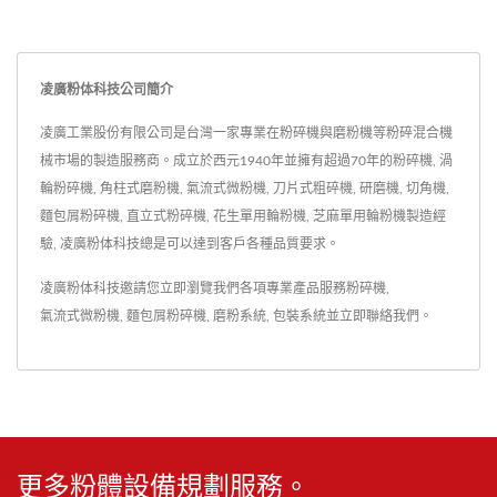
凌廣粉体科技公司簡介
凌廣工業股份有限公司是台灣一家專業在粉碎機與磨粉機等粉碎混合機
械市場的製造服務商。成立於西元1940年並擁有超過70年的粉碎機, 渦
輪粉碎機, 角柱式磨粉機, 氣流式微粉機, 刀片式粗碎機, 研磨機, 切角機,
麵包屑粉碎機, 直立式粉碎機, 花生單用輪粉機, 芝麻單用輪粉機製造經
驗, 凌廣粉体科技總是可以達到客戶各種品質要求。
凌廣粉体科技邀請您立即瀏覽我們各項專業產品服務
粉碎機
,
氣流式微粉機
,
麵包屑粉碎機
,
磨粉系統
,
包裝系統
並
立即聯絡我們
。
更多粉體設備規劃服務。