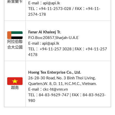
斯里蘭卡
E-mail：api@api.lk
TEL：+94-11-2573-028 / FAX：+94-11-
2574-178
Fanar Al Khaleej Tr.
P.O.Box:20857,Sharjah-U.A.E
阿拉伯聯
E-mail : api@api.lk
合大公國
TEL： +94-11-257 3028 | FAX：+94-11-257
4178
Hseng Tex Enterprise Co., Ltd.
26-28-30 Road, No. 3 Binh Thoi Living,
Quarters,W. 8, D. 11, H.C.M.C., Vietnam.
越南
E-mail：ckc-ht@vnn.vn
TEL：84-83-9629-747 | FAX：84-83-9623-
980