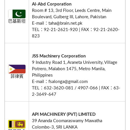
Al-Abd Corporation
Room # 13, 3rd Floor, Leeds Centre, Main
Boulevard, Gulberg III, Lahore, Pakistan
巴基斯坦
E-mail：taha@brain.net.pk
TEL：92-21-2621-920 | FAX：92-21-2620-
823
JSS Machinery Corporation
9 Industry Road 1, Araneta University, Village
Potrero, Malabon 1475, Metro Manila,
Philippines
菲律賓
E-mail：fsalonga@gmail.com
TEL：632-3620-081 / 4907-066 | FAX：63-
2-3649-647
API MACHINERY (PVT) LIMITED
39 Ananda Coomaraswamy Mawatha
Colombo-3, SRI LANKA