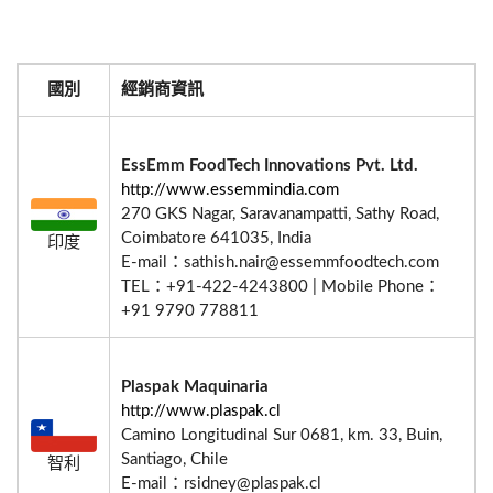
國別
經銷商資訊
EssEmm FoodTech Innovations Pvt. Ltd.
http://www.essemmindia.com
270 GKS Nagar, Saravanampatti, Sathy Road,
Coimbatore 641035, India
印度
E-mail：sathish.nair@essemmfoodtech.com
TEL：+91-422-4243800
| Mobile Phone：
+91 9790 778811
Plaspak Maquinaria
http://www.plaspak.cl
Camino Longitudinal Sur 0681, km. 33, Buin,
Santiago, Chile
智利
E-mail：rsidney@plaspak.cl