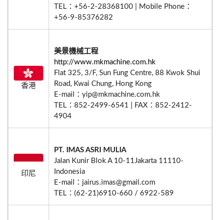
TEL：+56-2-28368100 | Mobile Phone：
+56-9-85376282
美景機械工程
http://www.mkmachine.com.hk
Flat 325, 3/F, Sun Fung Centre, 88 Kwok Shui
Road, Kwai Chung, Hong Kong
香港
E-mail：yip@mkmachine.com.hk
TEL：852-2499-6541 | FAX：852-2412-
4904
PT. IMAS ASRI MULIA
Jalan Kunir Blok A 10-11Jakarta 11110-
Indonesia
印尼
E-mail：jairus.imas@gmail.com
TEL：(62-21)6910-660 / 6922-589