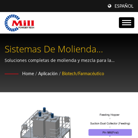
ESPAÑOL
Sistemas De Molienda
Biotecnológica Y Farmacéutica
Soluciones completas de molienda y mezcla para la
fabricación de productos farmacéuticos, biotecnológicos,
Para El Procesamiento De
Home
/
Aplicación
/
Biotech/Farmacéutico
medicina tradicional china, antibióticos y suplementos
Hierbas Y Medicamentos
herbales con tecnología de procesamiento de polvo de
precisión.