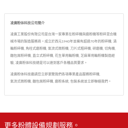
凌廣粉体科技公司簡介
凌廣工業股份有限公司是台灣一家專業在粉碎機與磨粉機等粉碎混合機
械市場的製造服務商。成立於西元1940年並擁有超過70年的粉碎機, 渦
輪粉碎機, 角柱式磨粉機, 氣流式微粉機, 刀片式粗碎機, 研磨機, 切角機,
麵包屑粉碎機, 直立式粉碎機, 花生單用輪粉機, 芝麻單用輪粉機製造經
驗, 凌廣粉体科技總是可以達到客戶各種品質要求。
凌廣粉体科技邀請您立即瀏覽我們各項專業產品服務
粉碎機
,
氣流式微粉機
,
麵包屑粉碎機
,
磨粉系統
,
包裝系統
並
立即聯絡我們
。
更多粉體設備規劃服務。