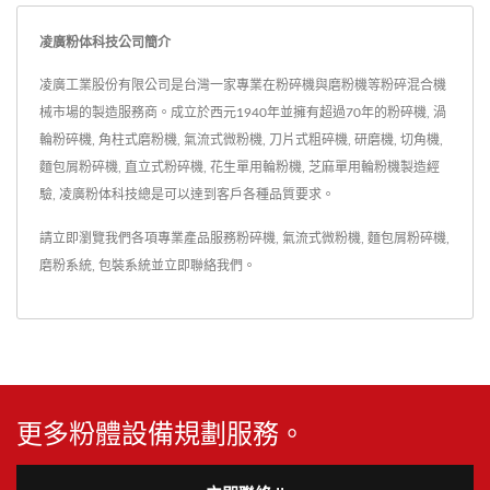
凌廣粉体科技公司簡介
凌廣工業股份有限公司是台灣一家專業在粉碎機與磨粉機等粉碎混合機
械市場的製造服務商。成立於西元1940年並擁有超過70年的粉碎機, 渦
輪粉碎機, 角柱式磨粉機, 氣流式微粉機, 刀片式粗碎機, 研磨機, 切角機,
麵包屑粉碎機, 直立式粉碎機, 花生單用輪粉機, 芝麻單用輪粉機製造經
驗, 凌廣粉体科技總是可以達到客戶各種品質要求。
請立即瀏覽我們各項專業產品服務
粉碎機
,
氣流式微粉機
,
麵包屑粉碎機
,
磨粉系統
,
包裝系統
並
立即聯絡我們
。
更多粉體設備規劃服務。