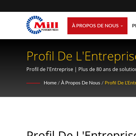
À PROPOS DE NOUS
P
Profil De L'Entrepri
Traitement De Poudr
Profil de l'Entreprise | Plus de 80 ans de solut
Home
/
À Propos De Nous
/
Profil De L'Ent
Profil De L'Entrepris