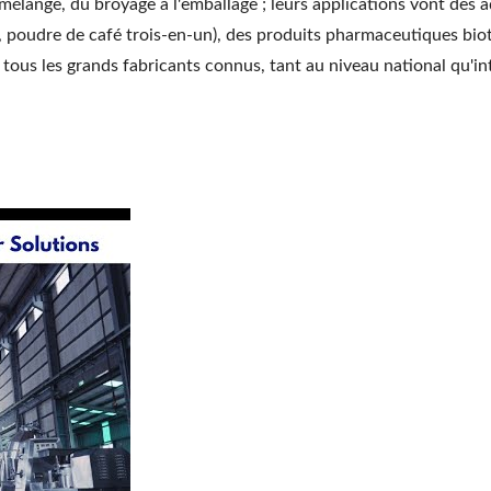
élange, du broyage à l'emballage ; leurs applications vont des ad
es, poudre de café trois-en-un), des produits pharmaceutiques bi
e tous les grands fabricants connus, tant au niveau national qu'i
l Powder