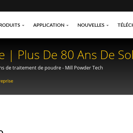
RODUITS
APPLICATION
NOUVELLES
TÉLÉC
se | Plus De 80 Ans De So
e - Mill Powder Tech
ions de traitement de poudre - Mill Powder Tech
reprise
e