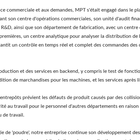
nce commerciale et aux demandes, MPT s'était engagé dans le pla
sant son centre d'opérations commerciales, son unité d'audit fin
R&D, ainsi que son département de fabrication, avec un centre d
remières, un centre analytique pour analyser la distribution de l
arantit un contrôle en temps réel et complet des commandes des cl
oduction et des services en backend, y compris le test de fonct
dition de marchandises pour les machines, et les services après li
trepôts prévient les défauts de produit causés par des collision
urité au travail pour le personnel d'autres départements en rai
 de travail.
logie de 'poudre', notre entreprise continue son développement d