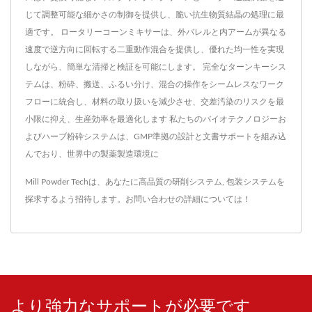
じて調整可能な細かさの制御を提供し、脆い抗生物質結晶の処理に最
適です。 ロータリーコーンミキサーは、外バレルと内アームが異なる
速度で逆方向に回転する二重動作混合を提供し、優れた均一性を実現
しながら、簡単な清掃と検証を可能にします。 完全なターンキーシス
テムは、粉砕、搬送、ふるい分け、混合の操作をシームレスなワーク
フローに統合し、材料の取り扱いを減少させ、交差汚染のリスクを最
小限に抑え、生産効率を最適化します 私たちのバイオテクノロジーお
よびハーブ粉砕システムは、GMP準拠の設計と文書サポートを組み込
んでおり、世界中の製薬製造環境に
Mill Powder Techは、あなたに高品質の
研削システム
,
包装システム
を
探求するよう招待します。
お問い合わせ
の詳細については！
より強力なサポートが必要です