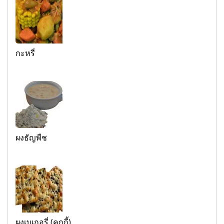
กะหรี่
ผงธัญพืช
ผงเบเกอรี่ (คุกกี้)