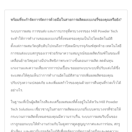
พร้อมที่จะกำจัดการจัดการด้วยมือในสายการผลิตผงเบเกอรี่ของคุณหรือยัง?
ระบบการผสม การขนส่ง และการบรรจุที่ครบวงจรของ Mill Powder Tech
จะทำให้การทำงานของผงเบเกอรี่ทั้งหมดของคุณเป็นไปโดยอัตโนมัติ
ตั้งแต่การผสมวัตถุดิบดิบไปจนถึงการปิดผนึกบรรจุภัณฑ์สุดท้าย เทคโนโลยี
การขนส่งแบบสกรูของเราช่วยรักษาความสมบูรณ์ของผลิตภัณฑ์ในขณะที่
เคลื่อนย้ายวัสดุอย่างมีประสิทธิภาพระหว่างขั้นตอนการผลิต ลดต้นทุน
แรงงานและความเสี่ยงจากการปนเปื้อน ขอออกแบบระบบที่ปรับแต่งได้ซึ่ง
จะแสดงให้คุณเห็นว่าการทำงานอัตโนมัติสามารถเพิ่มผลผลิตของคุณ
ปรับปรุงความปลอดภัย และเพิ่มผลกำไรของคุณด้วยการคืนทุนที่รวดเร็วได้
อย่างไร.
ในฐานะที่เป็นผู้ผลิตโรงสีและเครื่องผสมผงที่ตั้งอยู่ในไต้หวัน Mill Powder
Tech Solutions เชี่ยวชาญในสายการผลิตผงเบเกอรี่แบบครบวงจรที่ช่วยให้
กระบวนการผลิตทั้งหมดของคุณมีความราบรื่น. ระบบการผสมริบบิ้นของ
เราถูกออกแบบให้ทำงานร่วมกับโมดูลการดูดสูญญากาศและการร่อน, สกรู
ลำเลียง, และสถานีบรรจุอัตโนมัติเพื่อขจัดการจัดการด้วยมือและลดความ