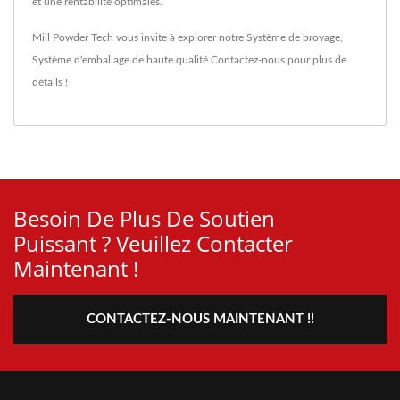
et une rentabilité optimales.
Mill Powder Tech vous invite à explorer notre
Système de broyage
,
Système d'emballage
de haute qualité.
Contactez-nous
pour plus de
détails !
Besoin De Plus De Soutien
Puissant ? Veuillez Contacter
Maintenant !
CONTACTEZ-NOUS MAINTENANT !!