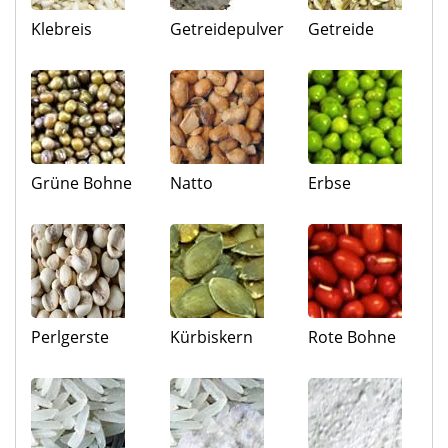
Klebreis
Getreidepulver
Getreide
Grüne Bohne
Natto
Erbse
Perlgerste
Kürbiskern
Rote Bohne