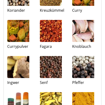
Koriander
Kreuzkümmel
Curry
Currypulver
Fagara
Knoblauch
Ingwer
Senf
Pfeffer