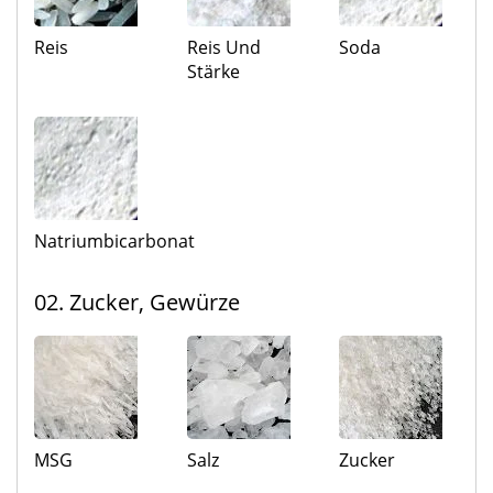
Reis
Reis Und
Soda
Stärke
Natriumbicarbonat
02. Zucker, Gewürze
MSG
Salz
Zucker