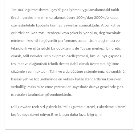
TM-800 öğütme sistemi, çeşitli gıda işleme uygulamalarındaki farklı
üretim gereksinimlerini karşılamak üzere 100kg'dan 2000kg'a kadar
özelleştirilebilir kapasite konfigürasyonları sunmaktadır. Arpa, kahve
çekirdekleri, köri tozu, zerdeçal veya şeker işliyor olun, değirmenimiz
minimum kesinti ile güvenilir performans sunar. Ürün araştırması ve
teknolojik yeniliğe güçlü bir odaklanma ile Tayvan merkezli bir üretici
olarak, Mill Powder Tech ekipman özelleştirmesi, hızlı dünya çapında
teslimat ve olağanüstü teknik destek dahil olmak üzere tam öğütme
çözümleri sunmaktadır. Tahıl ve gıda öğütme sistemlerimiz, dayanıklılığı,
hassasiyeti ve toz üretiminde en yüksek kalite standartlarını korurken
verimliliği maksimize etme yetenekleri sayesinde dünya genelinde gıda
işleyicileri tarafından güvenilmektedir.
Mill Powder Tech sizi yüksek kaliteli
Öğütme Sistemi
,
Paketleme Sistemi
keşfetmeye davet ediyor.
Bize Ulaşın
daha fazla bilgi için!