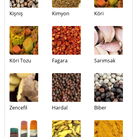
Kişniş
Kimyon
Köri
Köri Tozu
Fagara
Sarımsak
Zencefil
Hardal
Biber