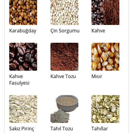
Karabuğday
Çin Sorgumu
Kahve
Kahve
Kahve Tozu
Mısır
Fasulyesi
Sakız Pirinç
Tahıl Tozu
Tahıllar