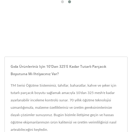
Gıda Ürünleriniz Için 10'dan 325'e Kadar Tutarlı Parçacık
Boyutuna Mı Ihtiyacınız Var?
TM Serisi Öğütme Sistemimiz, tahıllar, baharatlar, kahve ve şeker için
tutarlı parçacık boyutu sağlamak amacıyla 10'dan 325 mesh'e kadar
ayarlanabilir inceleme kontrolü sunar. 70 yıllık öğütme teknolojisi
uzmanlığımızla, malzeme özellikleriniz ve üretim gereksinimlerinize
dayalı çözümler sunuyoruz. Bugün bizimle iletişime geçin ve hassas
öğütme ekipmanlarımızın ürün kalitenizi ve üretim verimliliğinizi nasıl
artırabileceğini keşfedin.