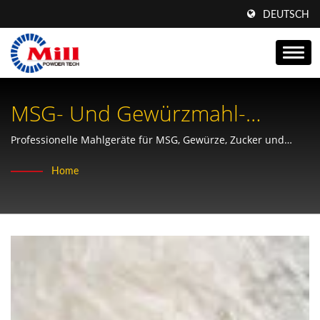
DEUTSCH
MSG- Und Gewürzmahl-
Lösungen - Komplettsysteme
Professionelle Mahlgeräte für MSG, Gewürze, Zucker und
Lebensmittelzusatzstoffe mit präziser Partikelkontrolle und
Aus Einer Hand
Home
hoch effizienten Verarbeitungskapazitäten