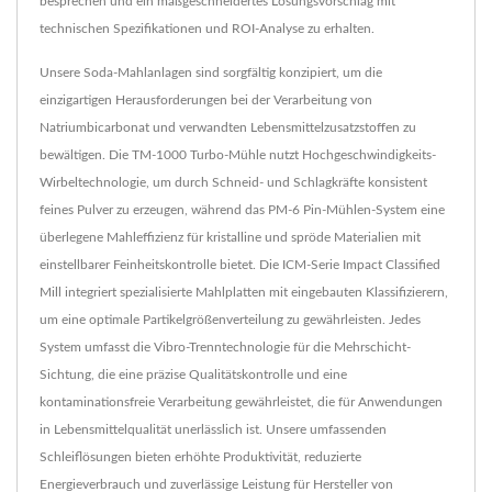
besprechen und ein maßgeschneidertes Lösungsvorschlag mit
technischen Spezifikationen und ROI-Analyse zu erhalten.
Unsere Soda-Mahlanlagen sind sorgfältig konzipiert, um die
einzigartigen Herausforderungen bei der Verarbeitung von
Natriumbicarbonat und verwandten Lebensmittelzusatzstoffen zu
bewältigen. Die TM-1000 Turbo-Mühle nutzt Hochgeschwindigkeits-
Wirbeltechnologie, um durch Schneid- und Schlagkräfte konsistent
feines Pulver zu erzeugen, während das PM-6 Pin-Mühlen-System eine
überlegene Mahleffizienz für kristalline und spröde Materialien mit
einstellbarer Feinheitskontrolle bietet. Die ICM-Serie Impact Classified
Mill integriert spezialisierte Mahlplatten mit eingebauten Klassifizierern,
um eine optimale Partikelgrößenverteilung zu gewährleisten. Jedes
System umfasst die Vibro-Trenntechnologie für die Mehrschicht-
Sichtung, die eine präzise Qualitätskontrolle und eine
kontaminationsfreie Verarbeitung gewährleistet, die für Anwendungen
in Lebensmittelqualität unerlässlich ist. Unsere umfassenden
Schleiflösungen bieten erhöhte Produktivität, reduzierte
Energieverbrauch und zuverlässige Leistung für Hersteller von