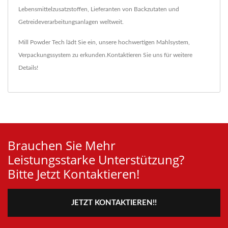
Lebensmittelzusatzstoffen, Lieferanten von Backzutaten und
Getreideverarbeitungsanlagen weltweit.
Mill Powder Tech lädt Sie ein, unsere hochwertigen
Mahlsystem
,
Verpackungssystem
zu erkunden.
Kontaktieren Sie uns
für weitere
Details!
Brauchen Sie Mehr
Leistungsstarke Unterstützung?
Bitte Jetzt Kontaktieren!
JETZT KONTAKTIEREN!!