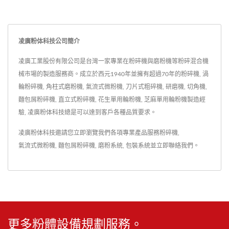
凌廣粉体科技公司簡介
凌廣工業股份有限公司是台灣一家專業在粉碎機與磨粉機等粉碎混合機
械市場的製造服務商。成立於西元1940年並擁有超過70年的粉碎機, 渦
輪粉碎機, 角柱式磨粉機, 氣流式微粉機, 刀片式粗碎機, 研磨機, 切角機,
麵包屑粉碎機, 直立式粉碎機, 花生單用輪粉機, 芝麻單用輪粉機製造經
驗, 凌廣粉体科技總是可以達到客戶各種品質要求。
凌廣粉体科技邀請您立即瀏覽我們各項專業產品服務
粉碎機
,
氣流式微粉機
,
麵包屑粉碎機
,
磨粉系統
,
包裝系統
並
立即聯絡我們
。
更多粉體設備規劃服務。