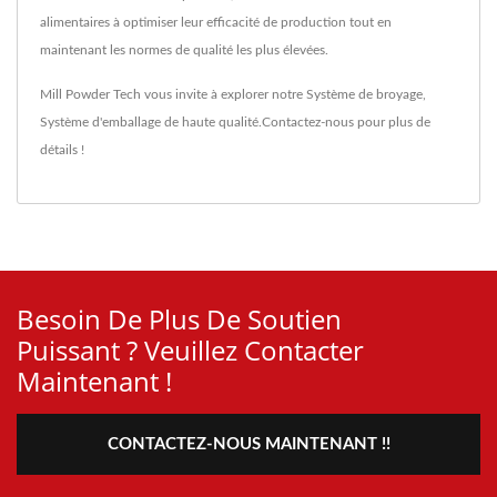
alimentaires à optimiser leur efficacité de production tout en
maintenant les normes de qualité les plus élevées.
Mill Powder Tech vous invite à explorer notre
Système de broyage
,
Système d'emballage
de haute qualité.
Contactez-nous
pour plus de
détails !
Besoin De Plus De Soutien
Puissant ? Veuillez Contacter
Maintenant !
CONTACTEZ-NOUS MAINTENANT !!