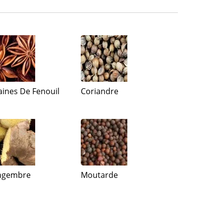
aines De Fenouil
Coriandre
ngembre
Moutarde