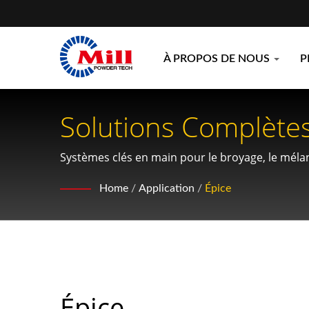
À PROPOS DE NOUS
P
Solutions Complète
Technologie De Broy
Systèmes clés en main pour le broyage, le mélan
pour la production de poudre d'épices de quali
Home
/
Application
/
Épice
Épice