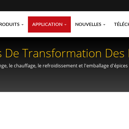
RODUITS
APPLICATION
NOUVELLES
TÉLÉC
s De Transformation Des 
age À L'azote Liquide.
ge, le chauffage, le refroidissement et l'emballage d'épic
té supérieure.