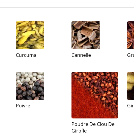
Curcuma
Cannelle
Gr
Poivre
Gi
Poudre De Clou De
Girofle