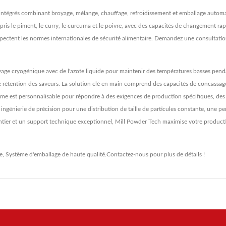
 intégrés combinant broyage, mélange, chauffage, refroidissement et emballage auto
mpris le piment, le curry, le curcuma et le poivre, avec des capacités de changement r
espectent les normes internationales de sécurité alimentaire. Demandez une consultatio
oyage cryogénique avec de l'azote liquide pour maintenir des températures basses pend
e rétention des saveurs. La solution clé en main comprend des capacités de concassag
me est personnalisable pour répondre à des exigences de production spécifiques, des op
génierie de précision pour une distribution de taille de particules constante, une pe
ntier et un support technique exceptionnel, Mill Powder Tech maximise votre productivi
e
,
Système d'emballage
de haute qualité.
Contactez-nous
pour plus de détails !