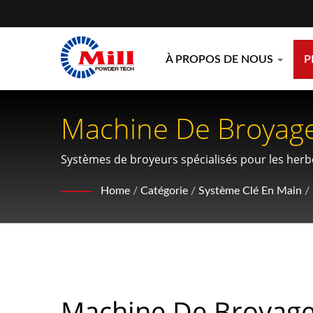
À PROPOS DE NOUS
P
Machine De Broyage
Matériaux Fibreux E
Systèmes de broyeurs spécialisés pour les herbes
des solutions clés en main complètes.
Home
/
Catégorie
/
Système Clé En Main
/
Machine De Broyag