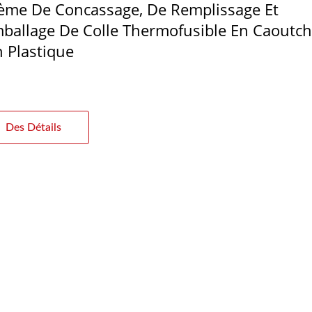
ème De Concassage, De Remplissage Et
ballage De Colle Thermofusible En Caoutc
n Plastique
Des Détails
Moulin Turbo
Moulin À Broche