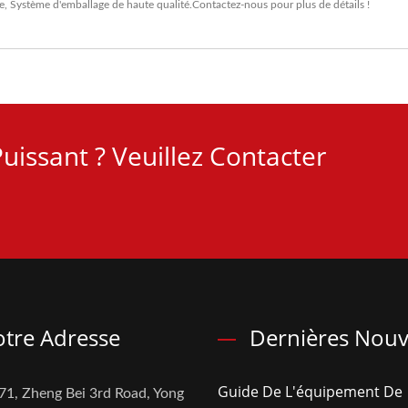
e
,
Système d'emballage
de haute qualité.
Contactez-nous
pour plus de détails !
uissant ? Veuillez Contacter
tre Adresse
Dernières Nouv
Guide De L'équipement De
71, Zheng Bei 3rd Road, Yong