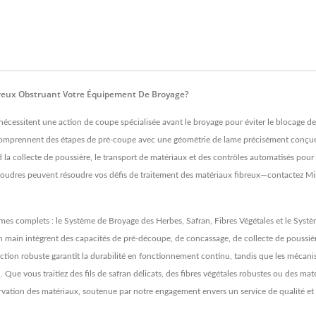
breux Obstruant Votre Équipement De Broyage?
 nécessitent une action de coupe spécialisée avant le broyage pour éviter le blocage de
mprennent des étapes de pré-coupe avec une géométrie de lame précisément conçue qu
la collecte de poussière, le transport de matériaux et des contrôles automatisés pour
udres peuvent résoudre vos défis de traitement des matériaux fibreux—contactez Mil
es complets : le Système de Broyage des Herbes, Safran, Fibres Végétales et le Syst
n main intègrent des capacités de pré-découpe, de concassage, de collecte de poussi
uction robuste garantit la durabilité en fonctionnement continu, tandis que les méca
val. Que vous traitiez des fils de safran délicats, des fibres végétales robustes ou des
servation des matériaux, soutenue par notre engagement envers un service de qualité et