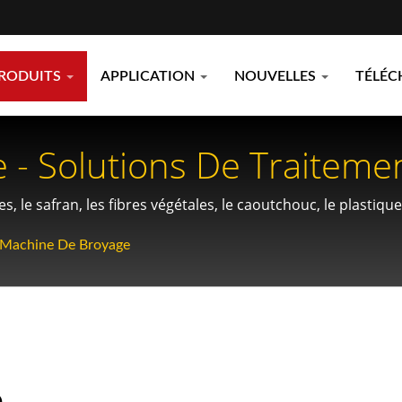
RODUITS
APPLICATION
NOUVELLES
TÉLÉC
 - Solutions De Traiteme
t Recyclés.
, le safran, les fibres végétales, le caoutchouc, le plastiq
Machine De Broyage
e