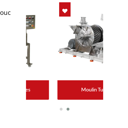
houc
s
Moulin Turbo