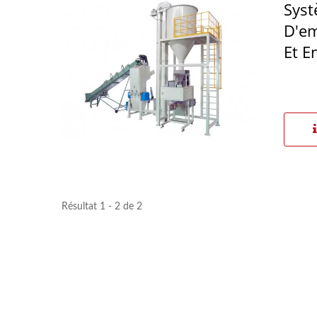
Syst
D'em
Et E
Résultat 1 - 2 de 2
Moulin À Broches