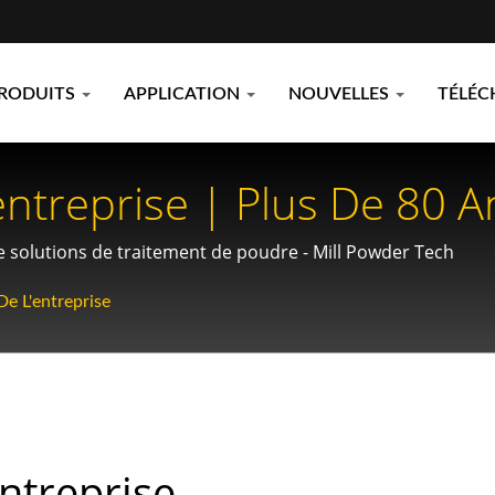
RODUITS
APPLICATION
NOUVELLES
TÉLÉC
treprise | Plus De 80 A
e - Mill Powder Tech
e solutions de traitement de poudre - Mill Powder Tech
e L'entreprise
ntreprise