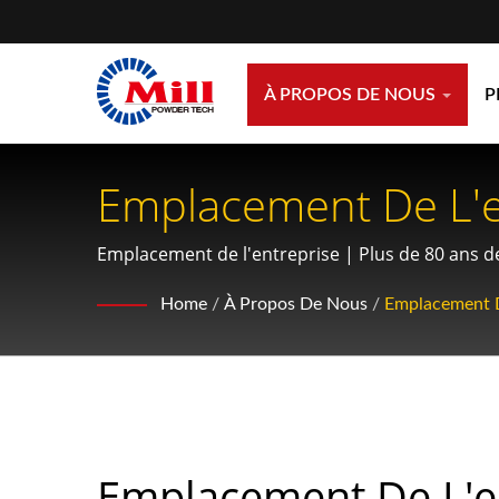
À PROPOS DE NOUS
P
Emplacement De L'en
Traitement De Poudr
Emplacement de l'entreprise | Plus de 80 ans d
Home
/
À Propos De Nous
/
Emplacement D
Emplacement De L'e