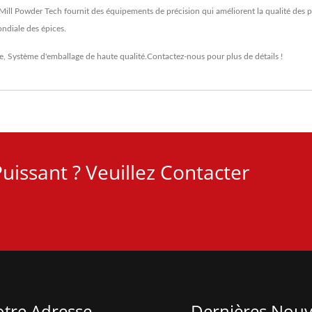
ill Powder Tech fournit des équipements de précision qui améliorent la qualité des pr
ondiale des épices.
e
,
Système d'emballage
de haute qualité.
Contactez-nous
pour plus de détails !
uissant ? Veuillez Contacter
tre Adresse
Dernières Nouv