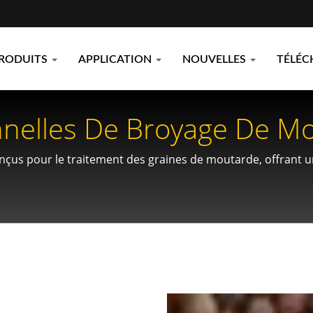
RODUITS
APPLICATION
NOUVELLES
TÉLÉC
onnelles De Broyage De M
tement Des Épices
us pour le traitement des graines de moutarde, offrant une 
es commerciaux.