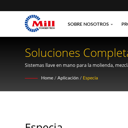
SOBRE NOSOTROS
P
Soluciones Complet
Tecnología De Molie
Sistemas llave en mano para la molienda, mezcl
producción de polvo de especias de calidad pr
Home
/
Aplicación
/
Especia
Especia