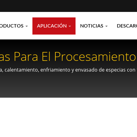
RODUCTOS
APLICACIÓN
NOTICIAS
DESCAR
as Para El Procesamiento
nda Con Nitrógeno Líqui
a, calentamiento, enfriamiento y envasado de especias con 
emium.