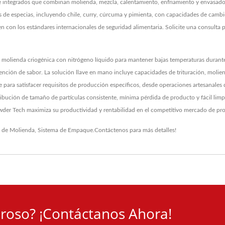
 integrados que combinan molienda, mezcla, calentamiento, enfriamiento y envasado
s de especias, incluyendo chile, curry, cúrcuma y pimienta, con capacidades de camb
 con los estándares internacionales de seguridad alimentaria. Solicite una consulta 
e molienda criogénica con nitrógeno líquido para mantener bajas temperaturas durante
nción de sabor. La solución llave en mano incluye capacidades de trituración, molie
le para satisfacer requisitos de producción específicos, desde operaciones artesanales
ribución de tamaño de partículas consistente, mínima pérdida de producto y fácil lim
owder Tech maximiza su productividad y rentabilidad en el competitivo mercado de pr
 de Molienda
,
Sistema de Empaque
.
Contáctenos
para más detalles!
roso? ¡Contáctanos Ahora!