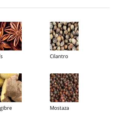
ís
Cilantro
ngibre
Mostaza