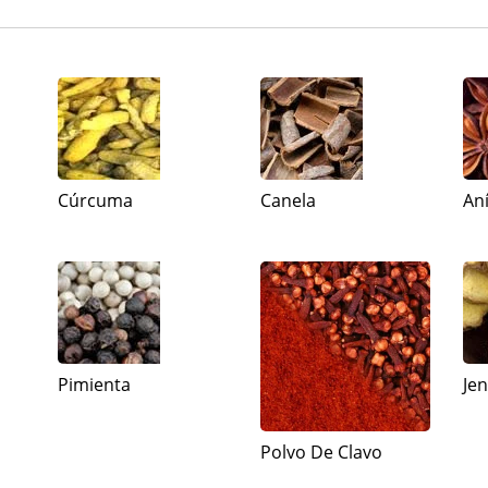
Cúrcuma
Canela
An
Pimienta
Je
Polvo De Clavo