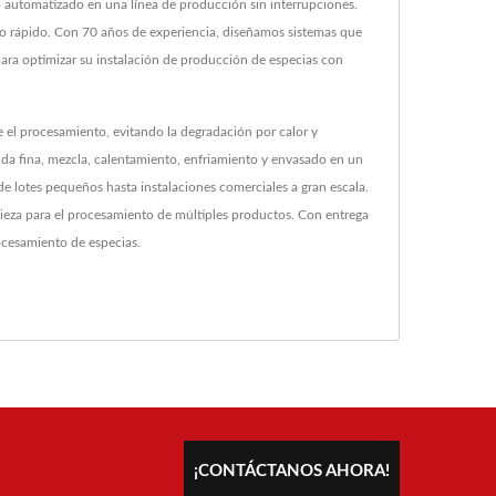
 automatizado en una línea de producción sin interrupciones.
io rápido. Con 70 años de experiencia, diseñamos sistemas que
para optimizar su instalación de producción de especias con
 el procesamiento, evitando la degradación por calor y
nda fina, mezcla, calentamiento, enfriamiento y envasado en un
 de lotes pequeños hasta instalaciones comerciales a gran escala.
pieza para el procesamiento de múltiples productos. Con entrega
ocesamiento de especias.
¡CONTÁCTANOS AHORA!