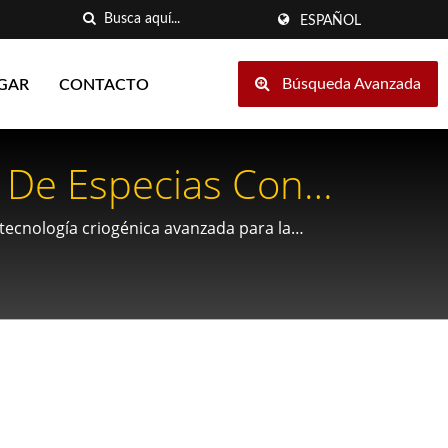
ESPAÑOL
Búsqueda Avanzada
GAR
CONTACTO
 De Especias Con
do.
tecnología criogénica avanzada para la