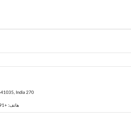
270 GKS Nagar, Saravanampatti, Sathy Road, Coimbatore 641035, India
هاتف: +91-422-4243800