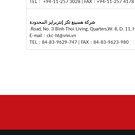
TEL： +94-11-257 3028 | FAX：+94-11-257 4178
شركة هسينغ تكز إنتربرايز المحدودة
E-mail：ckc-ht@vnn.vn
TEL：84-83-9629-747 | FAX：84-83-9623-980