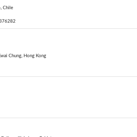
, Chile
5376282
 Kwai Chung, Hong Kong