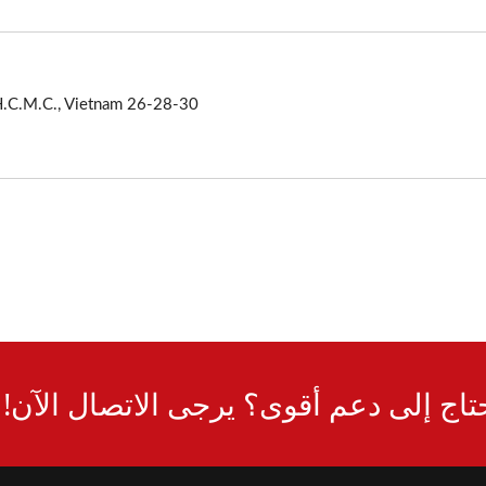
26-28-30 Road, No. 3 Binh Thoi Living, Quarters,W. 8, D. 11, H.C.M.C., Vietnam.
تاج إلى دعم أقوى؟ يرجى الاتصال الآن!