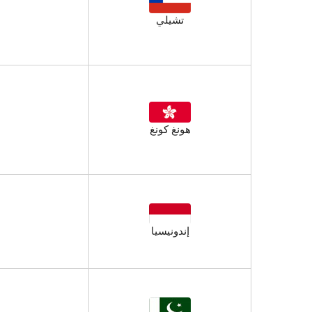
تشيلي
هونغ كونغ
إندونيسيا