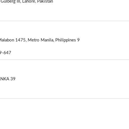
ulberg III, Lahore, Pakistan
9 Industry Road 1, Araneta University, Village Potrero, Malabon 1475, Metro Manila, Philippines
9-647
39 Ananda Coomaraswamy Mawatha Colombo-3, SRI LANKA