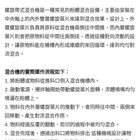
螺旋帶式混合機是一種常見的粉體混合設備，主要由安裝在
中央軸上的內外雙層螺旋葉片來達到混合效果。設計上，外
層螺旋葉片負責將原料從混合機兩側往中間推，而內層螺旋
葉片則會把原物料從中間往兩側送，透過這種對向流動的設
計，讓原物料能在桶槽內形成連續的來回循環，達到均勻對
流混合。
混合機的實際運作流程如下：
1. 將粉體或物料從進料口倒入混合機槽內。
2. 啟動電源，攪拌軸開始帶動螺旋葉片旋轉，流體噴嘴均勻
噴灑在粉體上。
3. 物料在內外層螺旋葉片的推動下，會同時往中間、兩側來
回移動，產生對流混合作用。
4. 物料經過反覆的翻動、剪切的過程中被均勻混合。
5. 混合完成後，通過出料口將物料排出 這種機械設計讓物