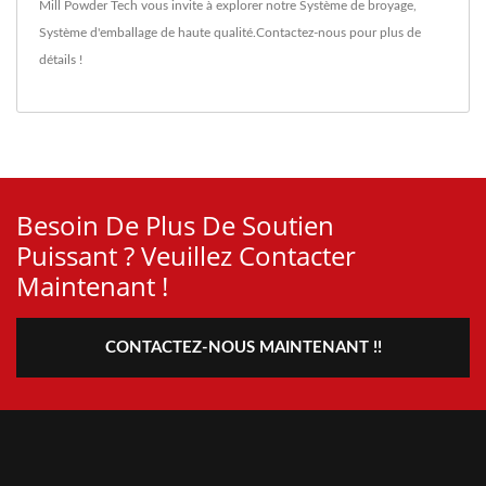
Mill Powder Tech vous invite à explorer notre
Système de broyage
,
Système d'emballage
de haute qualité.
Contactez-nous
pour plus de
détails !
Besoin De Plus De Soutien
Puissant ? Veuillez Contacter
Maintenant !
CONTACTEZ-NOUS MAINTENANT !!