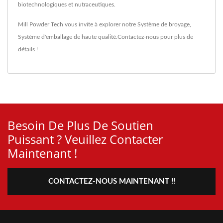
biotechnologiques et nutraceutiques.
Mill Powder Tech vous invite à explorer notre
Système de broyage
,
Système d'emballage
de haute qualité.
Contactez-nous
pour plus de
détails !
Besoin De Plus De Soutien
Puissant ? Veuillez Contacter
Maintenant !
CONTACTEZ-NOUS MAINTENANT !!