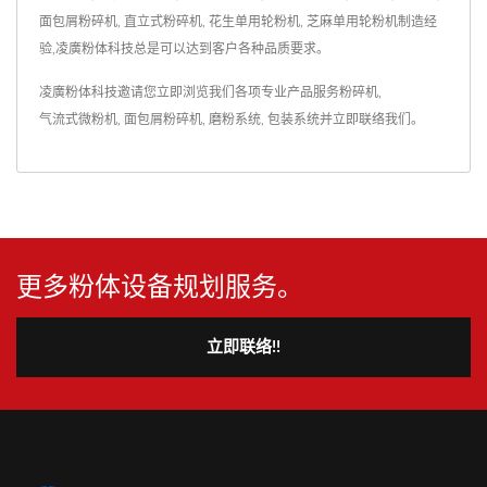
面包屑粉碎机, 直立式粉碎机, 花生单用轮粉机, 芝麻单用轮粉机制造经
验,凌廣粉体科技总是可以达到客户各种品质要求。
凌廣粉体科技邀请您立即浏览我们各项专业产品服务
粉碎机
,
气流式微粉机
,
面包屑粉碎机
,
磨粉系统
,
包装系统
并
立即联络我们
。
更多粉体设备规划服务。
立即联络!!