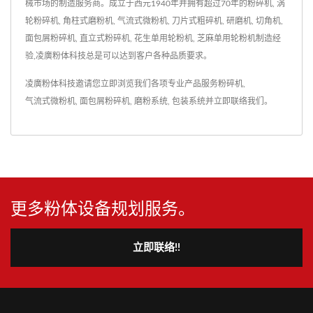
械市场的制造服务商。成立于西元1940年并拥有超过70年的粉碎机, 涡
轮粉碎机, 角柱式磨粉机, 气流式微粉机, 刀片式粗碎机, 研磨机, 切角机,
面包屑粉碎机, 直立式粉碎机, 花生单用轮粉机, 芝麻单用轮粉机制造经
验,凌廣粉体科技总是可以达到客户各种品质要求。
凌廣粉体科技邀请您立即浏览我们各项专业产品服务
粉碎机
,
气流式微粉机
,
面包屑粉碎机
,
磨粉系统
,
包装系统
并
立即联络我们
。
更多粉体设备规划服务。
立即联络!!