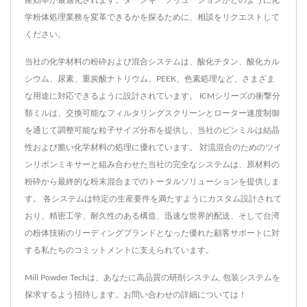
学粉体処理業務を変革できるかを探るために、相談をリクエストして
ください。
当社の化学材料の粉砕および混合システムは、酸化チタン、酸化カル
シウム、尿素、重炭酸ナトリウム、PEEK、色素処理など、さまざま
な用途に対応できるように設計されています。 ICMシリーズの衝撃分
類ミルは、交換可能なフィルタリングスクリーンとローター速度制御
を通じて調整可能な粒子サイズ分布を提供し、当社のピンミルは結晶
性および脆い化学材料の処理に優れています。 対流混合のためのツイ
ンリボンミキサーと組み合わせた当社の完全なシステムは、原材料の
粉砕から最終的な粉末混合までのトータルソリューションを提供しま
す。 各システムは特定の生産要件を満たすようにカスタム設計されて
おり、精密工学、耐久性のある構造、迅速な世界的配送、そして台湾
の粉体技術のリーディングブランドとなった優れた顧客サポートに対
する私たちのコミットメントに支えられています。
Mill Powder Techは、あなたに高品質の
研削システム
,
包装システム
を
探求するよう招待します。
お問い合わせ
の詳細については！