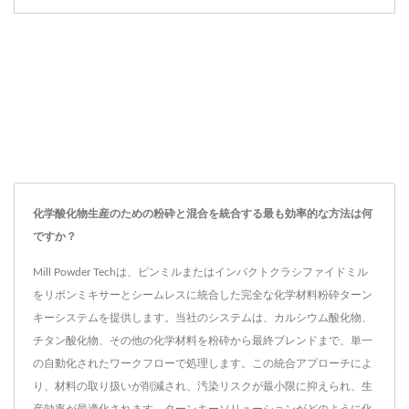
化学酸化物生産のための粉砕と混合を統合する最も効率的な方法は何
ですか？
Mill Powder Techは、ピンミルまたはインパクトクラシファイドミル
をリボンミキサーとシームレスに統合した完全な化学材料粉砕ターン
キーシステムを提供します。当社のシステムは、カルシウム酸化物、
チタン酸化物、その他の化学材料を粉砕から最終ブレンドまで、単一
の自動化されたワークフローで処理します。この統合アプローチによ
り、材料の取り扱いが削減され、汚染リスクが最小限に抑えられ、生
産効率が最適化されます。ターンキーソリューションがどのように化