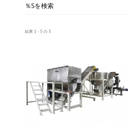
％sを検索
結果 1 - 5 の 5