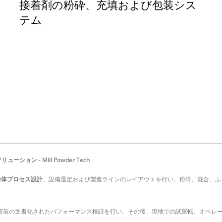
接着剤の粉砕、充填および包装シス
テム
ーション - Mill Powder Tech
ム の粉体プロセス設計
、設備選定および製造ラインのレイアウトを行い、粉砕、混合、ふ
荷前の文書化されたパフォーマンス検証を行い、その後、現地での試運転、オペレ