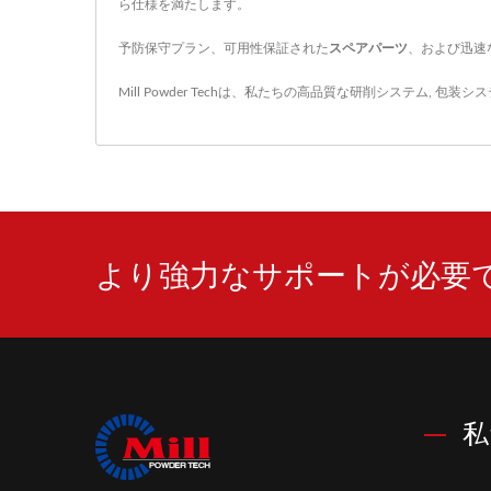
ら仕様を満たします。
予防保守プラン、可用性保証された
スペアパーツ
、および迅速
Mill Powder Techは、私たちの高品質な
研削システム
,
包装シス
より強力なサポートが必要
私