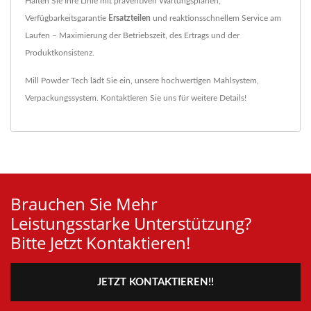
Halten Sie Ihre Linie mit präventiven Wartungsplänen,
Verfügbarkeitsgarantie
Ersatzteilen
und reaktionsschnellem Service am
Laufen – Maximierung der Betriebszeit, des Ertrags und der
Produktkonsistenz.
Mill Powder Tech lädt Sie ein, unsere hochwertigen
Mahlsystem
,
Verpackungssystem
.
Kontaktieren Sie uns
für weitere Details!
Brauchen Sie Mehr
Leistungsstarke Unterstützung?
Bitte Jetzt Kontaktieren!
JETZT KONTAKTIEREN!!