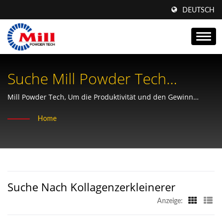
DEUTSCH
Suche Mill Powder Tech
Kollagenzerkleinerer
Mill Powder Tech, Um die Produktivität und den Gewinn
unserer Kunden zu maximieren, indem wir hochwertige,
Produktionsservice
Home
leistungsstarke Maschinen bereitstellen. Um gemeinsam mit
unseren globalen Kunden durch nachhaltige, langfristige
Beziehungen zu wachsen.
Suche Nach Kollagenzerkleinerer
Anzeige: