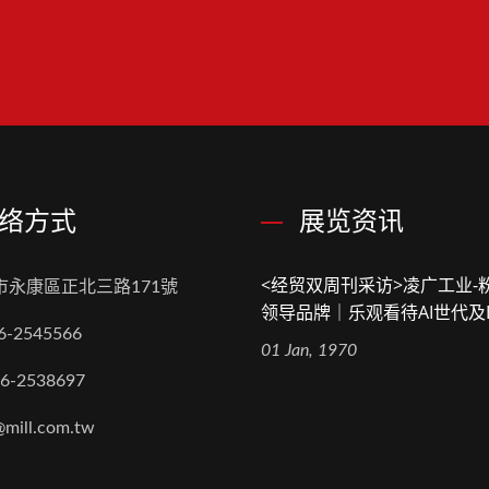
络方式
展览资讯
<经贸双周刊采访>凌广工业-
市永康區正北三路171號
领导品牌｜乐观看待AI世代及
6-2545566
01 Jan, 1970
-6-2538697
@mill.com.tw