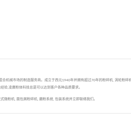
市场的制造服务商。成立于西元1940年并拥有超过70年的粉碎机, 涡轮粉碎机, 角柱
制造经验,凌廣粉体科技总是可以达到客户各种品质要求。
流式微粉机
,
面包屑粉碎机
,
磨粉系统
,
包装系统
并
立即联络我们
。