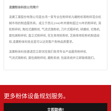
凌廣粉体科技公司简介
凌廣工業股份有限公司是台湾一家专业在粉碎机与磨粉机等粉碎混合机
械市场的制造服务商。成立于西元1940年并拥有超过70年的粉碎机, 涡
轮粉碎机, 角柱式磨粉机, 气流式微粉机, 刀片式粗碎机, 研磨机, 切角机,
面包屑粉碎机, 直立式粉碎机, 花生单用轮粉机, 芝麻单用轮粉机制造经
验,凌廣粉体科技总是可以达到客户各种品质要求。
凌廣粉体科技邀请您立即浏览我们各项专业产品服务
粉碎机
,
气流式微粉机
,
面包屑粉碎机
,
磨粉系统
,
包装系统
并
立即联络我们
。
更多粉体设备规划服务。
立即联络!!