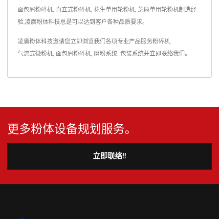
面包屑粉碎机, 直立式粉碎机, 花生单用轮粉机, 芝麻单用轮粉机制造经
验,凌廣粉体科技总是可以达到客户各种品质要求。
凌廣粉体科技邀请您立即浏览我们各项专业产品服务
粉碎机
,
气流式微粉机
,
面包屑粉碎机
,
磨粉系统
,
包装系统
并
立即联络我们
。
更多粉体设备规划服务。
立即联络!!