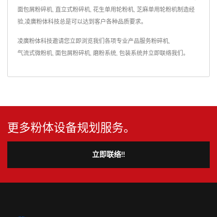
面包屑粉碎机, 直立式粉碎机, 花生单用轮粉机, 芝麻单用轮粉机制造经
验,凌廣粉体科技总是可以达到客户各种品质要求。
凌廣粉体科技邀请您立即浏览我们各项专业产品服务
粉碎机
,
气流式微粉机
,
面包屑粉碎机
,
磨粉系统
,
包装系统
并
立即联络我们
。
更多粉体设备规划服务。
立即联络!!