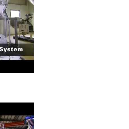
ターボミル
ピンミル
ーボミル粉砕システム-モデル：TM-800