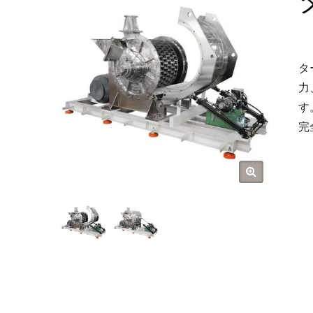
タ
力
す
完