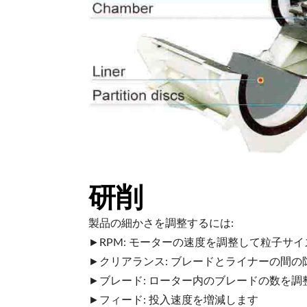
研削
製品の細かさを調整するには:
►RPM: モーターの速度を調整して粒子サ
►クリアランス: ブレードとライナーの間の
►ブレード: ローター内のブレードの数を調
►フィード: 投入速度を増減します