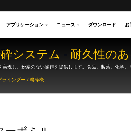
アプリケーション
ニュース
ダウンロード
お
砕システム - 耐久性の
かさを実現し、粉塵のない操作を提供します。食品、製薬、化学
グラインダー / 粉砕機
ターボミル