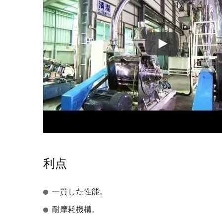
ターボミル粉砕
利点
一貫した性能。
耐摩耗機構。