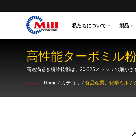
私たちについて
製品
高性能ターボミル粉
敏感な材料用
高速渦巻き粉砕技術は、20-325メッシュの細
量、熱に敏感な製品に最適です。
Home
/
カテゴリ
/
食品産業、化学ミル / 