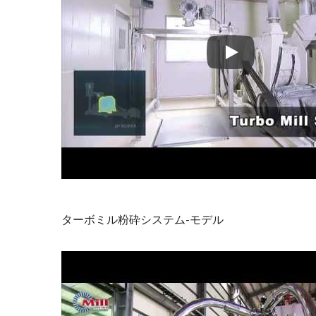
ピンミル
オーツと穀物のタ
ターボミル粉砕システム-モデル