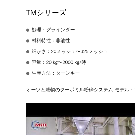
TMシリーズ
処理：グラインダー
材料特性：非油性
細かさ：20メッシュ〜325メッシュ
容量：20 kg〜2000 kg/時
生産方法：ターンキー
オーツと穀物のターボミル粉砕システム-モデル：TM