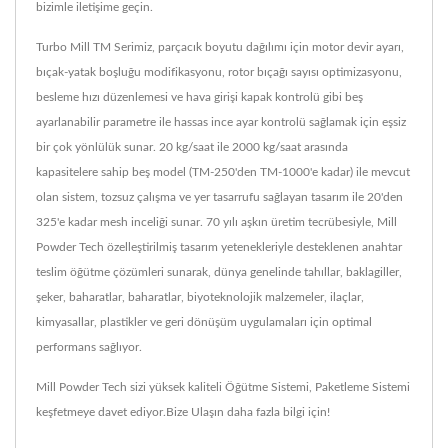
bizimle iletişime geçin.
Turbo Mill TM Serimiz, parçacık boyutu dağılımı için motor devir ayarı,
bıçak-yatak boşluğu modifikasyonu, rotor bıçağı sayısı optimizasyonu,
besleme hızı düzenlemesi ve hava girişi kapak kontrolü gibi beş
ayarlanabilir parametre ile hassas ince ayar kontrolü sağlamak için eşsiz
bir çok yönlülük sunar. 20 kg/saat ile 2000 kg/saat arasında
kapasitelere sahip beş model (TM-250'den TM-1000'e kadar) ile mevcut
olan sistem, tozsuz çalışma ve yer tasarrufu sağlayan tasarım ile 20'den
325'e kadar mesh inceliği sunar. 70 yılı aşkın üretim tecrübesiyle, Mill
Powder Tech özelleştirilmiş tasarım yetenekleriyle desteklenen anahtar
teslim öğütme çözümleri sunarak, dünya genelinde tahıllar, baklagiller,
şeker, baharatlar, baharatlar, biyoteknolojik malzemeler, ilaçlar,
kimyasallar, plastikler ve geri dönüşüm uygulamaları için optimal
performans sağlıyor.
Mill Powder Tech sizi yüksek kaliteli
Öğütme Sistemi
,
Paketleme Sistemi
keşfetmeye davet ediyor.
Bize Ulaşın
daha fazla bilgi için!