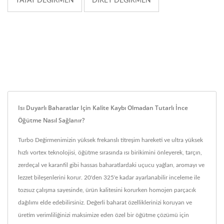
YATAY DEĞIRMEN
DIKEY DEĞIRMEN
Isı Duyarlı Baharatlar Için Kalite Kaybı Olmadan Tutarlı İnce
Öğütme Nasıl Sağlanır?
Turbo Değirmenimizin yüksek frekanslı titreşim hareketi ve ultra yüksek
hızlı vortex teknolojisi, öğütme sırasında ısı birikimini önleyerek, tarçın,
zerdeçal ve karanfil gibi hassas baharatlardaki uçucu yağları, aromayı ve
lezzet bileşenlerini korur. 20'den 325'e kadar ayarlanabilir inceleme ile
tozsuz çalışma sayesinde, ürün kalitesini korurken homojen parçacık
dağılımı elde edebilirsiniz. Değerli baharat özelliklerinizi koruyan ve
üretim verimliliğinizi maksimize eden özel bir öğütme çözümü için